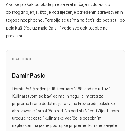
Ako se prašak od ploda pije sa vrelim čajem, dolazi do
obilnog znojenja, što je kod liječenje određenih zdravstvenih
tegoba neophodno. Terapija se uzima na četiri do pet sati, po
pola kašičice uz malo čaja ili vode sve dok tegobe ne
prestanu.
O AUTORU
Damir Pasic
Damir Pašić rođen je 16. februara 1988. godine u Tuzli.
Kulinarstvom se bavi od malih nogu, a interes za
pripremu hrane dodatno je razvijao kroz srednjoškolsko
obrazovanje i praktičan rad. Na portalu VijestiVijesti.com
uređuje recepte i kulinarske vodiče, s posebnim
naglaskom na jasne postupke pripreme, korisne savjete