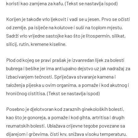
koristi kao zamjena za kafu. (Tekst se nastavlja ispod)
Korijen je takođe vrlo ljekovit i vadi se u jesen. Prvo se očisti
od zemlje, pa isiječe na kolutove i suši na toplom mjestu.
Sadrži vrlo vrijedne sastojke kao što je litospermin, silikat,
silicij, rutin, kremene kiseline.
Plod od kojeg se pravi prašak je izvanredan lijek za bolesti
bubrega i bešike jer ima antiupalno dejstvo uz jak nadražaj za
izbacivanjem tečnosti. Spriječava stvaranje kamena i
taloženja pijeska u ovim organima, a pomaže i kod akutnog i
hroničnog cistitisa. (Tekst se nastavlja ispod)
Posebno je djelotvoran kod zaraznih ginekoloških bolesti,
kao što je gonoreja, a pomaže i kod gihta, artritisa i drugih
reumatskih bolesti. Ublažava crijevne tegobe povezane sa
dijarejom i grčevima, čisti krv, snižava visoku temperaturu.