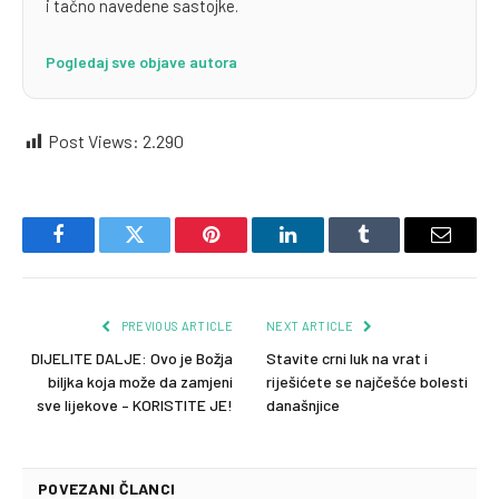
i tačno navedene sastojke.
Pogledaj sve objave autora
Post Views:
2.290
Facebook
Twitter
Pinterest
LinkedIn
Tumblr
Email
PREVIOUS ARTICLE
NEXT ARTICLE
DIJELITE DALJE: Ovo je Božja
Stavite crni luk na vrat i
biljka koja može da zamjeni
riješićete se najčešće bolesti
sve lijekove – KORISTITE JE!
današnjice
POVEZANI ČLANCI