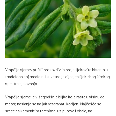
Vrapčije sjeme, ptičiji proso, divlja proja, ljekovita biserka u
tradicionalnoj medicini izuzetno je cijenjen lijek zbog širokog
spektra djelovanja.
Vrapčije sjeme je višegodišnja biljka koja raste u visinu do
metar, naslanja se na jak razgranati korijen. Najčešće se
sreće na kamenitim terenima, uz puteve i obale, na