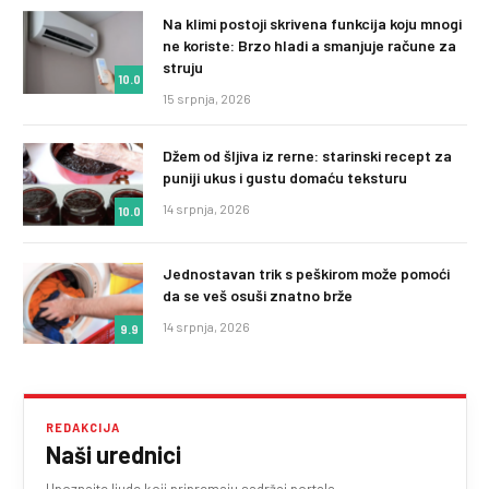
Na klimi postoji skrivena funkcija koju mnogi
ne koriste: Brzo hladi a smanjuje račune za
struju
10.0
15 srpnja, 2026
Džem od šljiva iz rerne: starinski recept za
puniji ukus i gustu domaću teksturu
14 srpnja, 2026
10.0
Jednostavan trik s peškirom može pomoći
da se veš osuši znatno brže
14 srpnja, 2026
9.9
REDAKCIJA
Naši urednici
Upoznajte ljude koji pripremaju sadržaj portala.