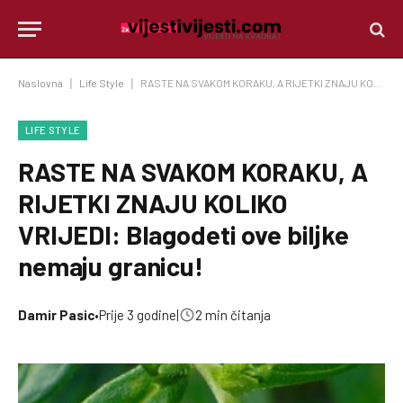
Naslovna
|
Life Style
|
RASTE NA SVAKOM KORAKU, A RIJETKI ZNAJU KOLIKO VRIJEDI: Blagodeti ove biljke nemaju granicu!
LIFE STYLE
RASTE NA SVAKOM KORAKU, A
RIJETKI ZNAJU KOLIKO
VRIJEDI: Blagodeti ove biljke
nemaju granicu!
Damir Pasic
•
Prije 3 godine
|
2 min čitanja