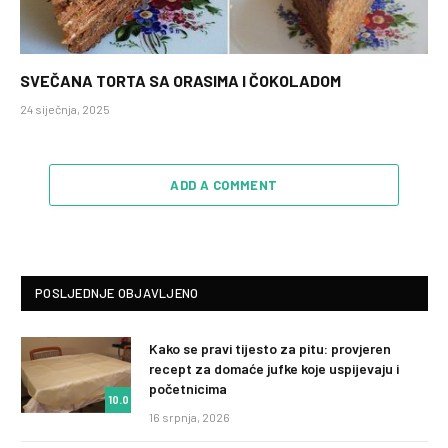
SVEČANA TORTA SA ORASIMA I ČOKOLADOM
24 siječnja, 2025
ADD A COMMENT
POSLJEDNJE OBJAVLJENO
Kako se pravi tijesto za pitu: provjeren
recept za domaće jufke koje uspijevaju i
početnicima
10.0
16 srpnja, 2026