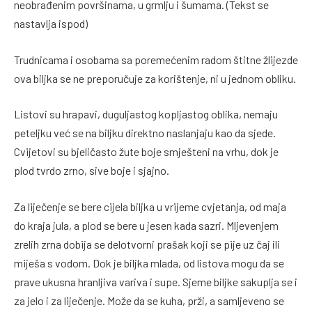
neobrađenim površinama, u grmlju i šumama. (Tekst se
nastavlja ispod)
Trudnicama i osobama sa poremećenim radom štitne žlijezde
ova biljka se ne preporučuje za korištenje, ni u jednom obliku.
Listovi su hrapavi, duguljastog kopljastog oblika, nemaju
peteljku već se na biljku direktno naslanjaju kao da sjede.
Cvijetovi su bjeličasto žute boje smješteni na vrhu, dok je
plod tvrdo zrno, sive boje i sjajno.
Za liječenje se bere cijela biljka u vrijeme cvjetanja, od maja
do kraja jula, a plod se bere u jesen kada sazri. Mljevenjem
zrelih zrna dobija se delotvorni prašak koji se pije uz čaj ili
miješa s vodom. Dok je biljka mlada, od listova mogu da se
prave ukusna hranljiva variva i supe. Sjeme biljke sakuplja se i
za jelo i za liječenje. Može da se kuha, prži, a samljeveno se