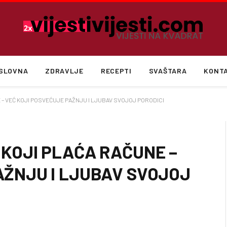
SLOVNA
ZDRAVLJE
RECEPTI
SVAŠTARA
KONT
 – VEĆ KOJI POSVEĆUJE PAŽNJU I LJUBAV SVOJOJ PORODICI
 KOJI PLAĆA RAČUNE –
AŽNJU I LJUBAV SVOJOJ