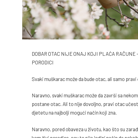
DOBAR OTAC NIJE ONAJ KOJI PLAĆA RAČUNE 
PORODICI
Svaki muškarac može da bude otac, ali samo pravi o
Naravno, svaki muškarac može da završi sa nekom d
postane otac. Ali to nije dovoljno, pravi otac učes
djetetu na najbolji mogući način koji zna.
Naravno, pored obaveza u životu, kao što su zarađi
kom živi porodica, ocu to nije jedini način da pokaže 