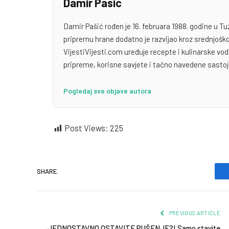
Damir Pasic
Damir Pašić rođen je 16. februara 1988. godine u Tu
pripremu hrane dodatno je razvijao kroz srednjoško
VijestiVijesti.com uređuje recepte i kulinarske v
pripreme, korisne savjete i tačno navedene sastoj
Pogledaj sve objave autora
Post Views:
225
SHARE.
PREVIOUS ARTICLE
JEDNOSTAVNO OSTAVITE PUŠENJE?! Samo stavite