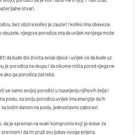
aterijalne stvari.
dicu, bez obzira koliko je zauzet i koliko ima obaveza:
e obuzele, njegova porodica zna da uvijek na njega može
iti da bude dio života svoje djece i uvijek će da bude uz
 mu je porodica na okupu i da nikome ništa pored njega ne
ove ako ga porodica zatreba.
ti se samo svojoj porodici u ispunjenju njihovih želja i
 na poslu, za svoju porodicu uvijek ima energije da ih
i sa lošim danom na poslu, jednostavno zaboravi.
o, da je spreman na svaki kompromis koji je dobar za
 srećnom i da im pruži svu ljubav ovoga svijeta.