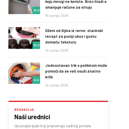
koju mnogi ne koriste: Brzo hladi a
smanjuje račune za struju
10.0
15 srpnja, 2026
Džem od šljiva iz rerne: starinski
recept za puniji ukus i gustu
domaću teksturu
10.0
14 srpnja, 2026
Jednostavan trik s peškirom može
pomoći da se veš osuši znatno
brže
9.9
14 srpnja, 2026
REDAKCIJA
Naši urednici
Upoznajte ljude koji pripremaju sadržaj portala.