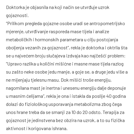
Doktorka je objasnila na koji način se utvrđuje uzrok
gojaznosti.
“Prilikom pregleda gojazne osobe uradi se antropometrijsko
mjerenje, utvrđivanje rasporeda mase tijela i analize
metaboličkih i hormonskih parametara u cilju postojanja
oboljenja vezanih za gojaznost”, rekla je doktorka i oktrila šta
se u najvećem broju slučajeva izdvaja kao najčešći problem:
“Upravo razlika u količini mišićne i masne mase tijela razlog
su zašto neke osobe jedu manje, a goje se, a druge jedu više a
ne mijenjaju tjelesnu masu. Dok mišići troše energiju,
nagomilana mast je inertna i unesenu energiju dalje deponuje
u masnim ćelijama”, rekla je ona i istakla da poslije 40 godina
dolazi do fiziološkog usporavanja metabolizma zbog čega
unos hrane treba da se smanji za 10 do 20 odsto. Terapija za
gojaznost je jedinstvena bez obzira na uzrok, a to su fizička
aktivnost i korigovana ishrana.