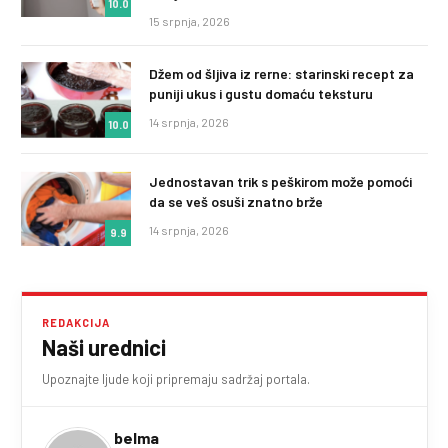
10.0
15 srpnja, 2026
Džem od šljiva iz rerne: starinski recept za
puniji ukus i gustu domaću teksturu
14 srpnja, 2026
10.0
Jednostavan trik s peškirom može pomoći
da se veš osuši znatno brže
14 srpnja, 2026
9.9
REDAKCIJA
Naši urednici
Upoznajte ljude koji pripremaju sadržaj portala.
belma