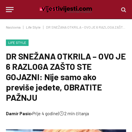
Naslovna
|
Life Style
|
DR SNEŽANA OTKRILA – OVO JE 6 RAZLOGA ZAŠTO STE GOJAZNI: Nije samo ako previše jedete, OBRATITE PAŽNJU
LIFE STYLE
DR SNEŽANA OTKRILA – OVO JE
6 RAZLOGA ZAŠTO STE
GOJAZNI: Nije samo ako
previše jedete, OBRATITE
PAŽNJU
Damir Pasic
•
Prije 4 godine
|
2 min čitanja