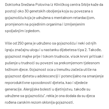
Doktorka Snežana Polovina iz Kliničkog centra Srbije kaže da
postoji oko 30 genetskih oboljenja koja su povezana s
gojaznošću koja je udružena s mentalnom retardacijom,
promjenom na pojedinim organima i izmijenjenim
spoljašnjim izgledom.
Više od 250 gena je udruženo sa gojaznošću i neki od njih
igraju značajnu ulogu i u nastanku dijebetesa tipa 2. Takođe,
gojaznost majke prije i tokom trudnoće, visok krvni pritisak i
pušenje u trudnoći su povezni sa prekomjernom tjelesnom
težinom djece. Gojaznost oca u trenutku začeća utiče na
gojaznost djeteta u adolescenciji i potencijalno na smanjenje
reporoduktivne sposobnosti djeteta, kao i sljedeće
generacije. Alergijske bolesti u djetinjstvu, takođe su
udružene sa gojaznošću”, rekla je ona dodala da su djeca
rođena carskim rezom sklonija gojaznosti.