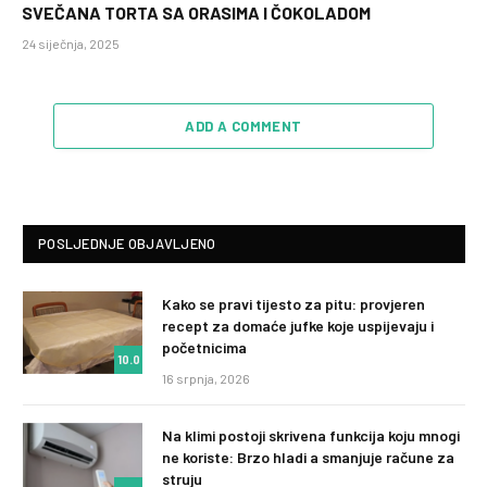
SVEČANA TORTA SA ORASIMA I ČOKOLADOM
24 siječnja, 2025
ADD A COMMENT
POSLJEDNJE OBJAVLJENO
Kako se pravi tijesto za pitu: provjeren
recept za domaće jufke koje uspijevaju i
početnicima
10.0
16 srpnja, 2026
Na klimi postoji skrivena funkcija koju mnogi
ne koriste: Brzo hladi a smanjuje račune za
struju