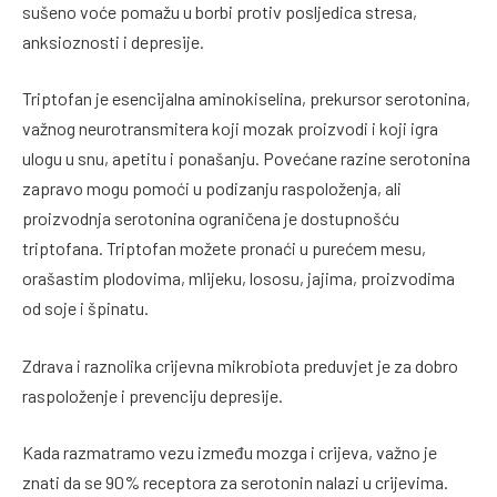
sušeno voće pomažu u borbi protiv posljedica stresa,
anksioznosti i depresije.
Triptofan je esencijalna aminokiselina, prekursor serotonina,
važnog neurotransmitera koji mozak proizvodi i koji igra
ulogu u snu, apetitu i ponašanju. Povećane razine serotonina
zapravo mogu pomoći u podizanju raspoloženja, ali
proizvodnja serotonina ograničena je dostupnošću
triptofana. Triptofan možete pronaći u purećem mesu,
orašastim plodovima, mlijeku, lososu, jajima, proizvodima
od soje i špinatu.
Zdrava i raznolika crijevna mikrobiota preduvjet je za dobro
raspoloženje i prevenciju depresije.
Kada razmatramo vezu između mozga i crijeva, važno je
znati da se 90% receptora za serotonin nalazi u crijevima.