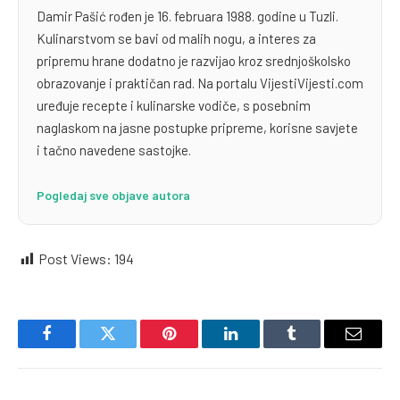
Damir Pašić rođen je 16. februara 1988. godine u Tuzli.
Kulinarstvom se bavi od malih nogu, a interes za
pripremu hrane dodatno je razvijao kroz srednjoškolsko
obrazovanje i praktičan rad. Na portalu VijestiVijesti.com
uređuje recepte i kulinarske vodiče, s posebnim
naglaskom na jasne postupke pripreme, korisne savjete
i tačno navedene sastojke.
Pogledaj sve objave autora
Post Views:
194
Facebook
Twitter
Pinterest
LinkedIn
Tumblr
Email