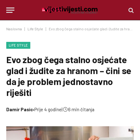
Naslovna
|
Life Style
|
Evo zbog čega stalno osjećate glad i žudite za hranom – čini se da je problem jednostavno riješiti
LIFE STYLE
Evo zbog čega stalno osjećate
glad i žudite za hranom – čini se
da je problem jednostavno
riješiti
Damir Pasic
•
Prije 4 godine
|
6 min čitanja