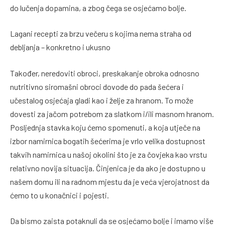
do lučenja dopamina, a zbog čega se osjećamo bolje.
Lagani recepti za brzu večeru s kojima nema straha od
debljanja – konkretno i ukusno
Također, neredoviti obroci, preskakanje obroka odnosno
nutritivno siromašni obroci dovode do pada šećera i
učestalog osjećaja gladi kao i želje za hranom. To može
dovesti za jačom potrebom za slatkom i/ili masnom hranom.
Posljednja stavka koju ćemo spomenuti, a koja utječe na
izbor namirnica bogatih šećerima je vrlo velika dostupnost
takvih namirnica u našoj okolini što je za čovjeka kao vrstu
relativno novija situacija. Činjenica je da ako je dostupno u
našem domu ili na radnom mjestu da je veća vjerojatnost da
ćemo to u konačnici i pojesti.
Da bismo zaista potaknuli da se osjećamo bolje i imamo više