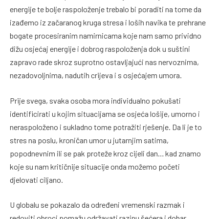
energije te bolje raspoloženje trebalo bi poraditi na tome da
izađemo iz začaranog kruga stresa i loših navika te prehrane
bogate procesiranim namirnicama koje nam samo prividno
dižu osjećaj energije i dobrog raspoloženja dok u suštini
zapravo rade skroz suprotno ostavljajući nas nervoznima,
nezadovoljnima, nadutih crijeva i s osjećajem umora.
Prije svega, svaka osoba mora individualno pokušati
identificirati u kojim situacijama se osjeća lošije, umorno i
neraspoloženo i sukladno tome potražiti rješenje. Da li je to
stres na poslu, kroničan umor u jutarnjim satima,
popodnevnim ili se pak proteže kroz cijeli dan… kad znamo
koje su nam kritičnije situacije onda možemo početi
djelovati ciljano.
U globalu se pokazalo da određeni vremenski razmak i
redoviti obroci pomažu održavati razinu šećera i dobar