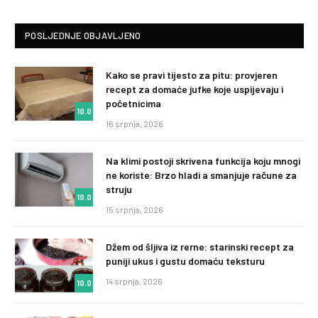
POSLJEDNJE OBJAVLJENO
Kako se pravi tijesto za pitu: provjeren
recept za domaće jufke koje uspijevaju i
početnicima
10.0
16 srpnja, 2026
Na klimi postoji skrivena funkcija koju mnogi
ne koriste: Brzo hladi a smanjuje račune za
struju
10.0
15 srpnja, 2026
Džem od šljiva iz rerne: starinski recept za
puniji ukus i gustu domaću teksturu
14 srpnja, 2026
10.0