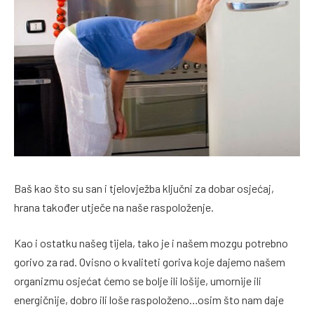
Baš kao što su san i tjelovježba ključni za dobar osjećaj,
hrana također utječe na naše raspoloženje.
Kao i ostatku našeg tijela, tako je i našem mozgu potrebno
gorivo za rad. Ovisno o kvaliteti goriva koje dajemo našem
organizmu osjećat ćemo se bolje ili lošije, umornije ili
energičnije, dobro ili loše raspoloženo…osim što nam daje