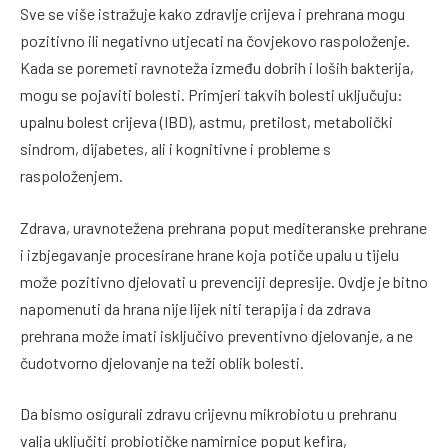
Sve se više istražuje kako zdravlje crijeva i prehrana mogu
pozitivno ili negativno utjecati na čovjekovo raspoloženje.
Kada se poremeti ravnoteža između dobrih i loših bakterija,
mogu se pojaviti bolesti. Primjeri takvih bolesti uključuju:
upalnu bolest crijeva (IBD), astmu, pretilost, metabolički
sindrom, dijabetes, ali i kognitivne i probleme s
raspoloženjem.
Zdrava, uravnotežena prehrana poput mediteranske prehrane
i izbjegavanje procesirane hrane koja potiče upalu u tijelu
može pozitivno djelovati u prevenciji depresije. Ovdje je bitno
napomenuti da hrana nije lijek niti terapija i da zdrava
prehrana može imati isključivo preventivno djelovanje, a ne
čudotvorno djelovanje na teži oblik bolesti.
Da bismo osigurali zdravu crijevnu mikrobiotu u prehranu
valja uključiti probiotičke namirnice poput kefira,