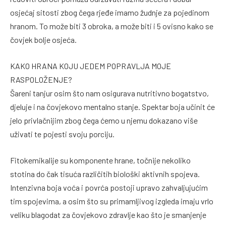
osjećaj sitosti zbog čega rjeđe imamo žudnje za pojedinom
hranom. To može biti 3 obroka, a može biti i 5 ovisno kako se
čovjek bolje osjeća.
KAKO HRANA KOJU JEDEM POPRAVLJA MOJE
RASPOLOŽENJE?
Šareni tanjur osim što nam osigurava nutritivno bogatstvo,
djeluje i na čovjekovo mentalno stanje. Spektar boja učinit će
jelo privlačnijim zbog čega ćemo u njemu dokazano više
uživati te pojesti svoju porciju.
Fitokemikalije su komponente hrane, točnije nekoliko
stotina do čak tisuća različitih biološki aktivnih spojeva.
Intenzivna boja voća i povrća postoji upravo zahvaljujućim
tim spojevima, a osim što su primamljivog izgleda imaju vrlo
veliku blagodat za čovjekovo zdravlje kao što je smanjenje