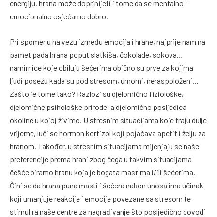
energiju, hrana može doprinijeti i tome da se mentalno i
emocionalno osjećamo dobro.
Pri spomenu na vezu između emocija i hrane, najprije nam na
pamet pada hrana poput slatkiša, čokolade, sokova…
namirnice koje obiluju šećerima obično su prve za kojima
ljudi posežu kada su pod stresom, umorni, neraspoloženi…
Zašto je tome tako? Razlozi su djelomično fiziološke,
djelomične psihološke prirode, a djelomično posljedica
okoline u kojoj živimo. U stresnim situacijama koje traju dulje
vrijeme, luči se hormon kortizol koji pojačava apetit i želju za
hranom. Također, u stresnim situacijama mijenjaju se naše
preferencije prema hrani zbog čega u takvim situacijama
češće biramo hranu koja je bogata mastima i/ili šećerima.
Čini se da hrana puna masti i šećera nakon unosa ima učinak
koji umanjuje reakcije i emocije povezane sa stresom te
stimulira naše centre za nagrađivanje što posljedično dovodi