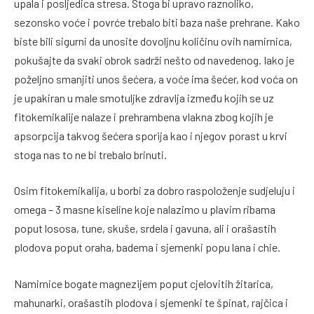
upala i posljedica stresa. Stoga bi upravo raznoliko,
sezonsko voće i povrće trebalo biti baza naše prehrane. Kako
biste bili sigurni da unosite dovoljnu količinu ovih namirnica,
pokušajte da svaki obrok sadrži nešto od navedenog. Iako je
poželjno smanjiti unos šećera, a voće ima šećer, kod voća on
je upakiran u male smotuljke zdravlja između kojih se uz
fitokemikalije nalaze i prehrambena vlakna zbog kojih je
apsorpcija takvog šećera sporija kao i njegov porast u krvi
stoga nas to ne bi trebalo brinuti.
Osim fitokemikalija, u borbi za dobro raspoloženje sudjeluju i
omega – 3 masne kiseline koje nalazimo u plavim ribama
poput lososa, tune, skuše, srdela i gavuna, ali i orašastih
plodova poput oraha, badema i sjemenki popu lana i chie.
Namirnice bogate magnezijem poput cjelovitih žitarica,
mahunarki, orašastih plodova i sjemenki te špinat, rajčica i