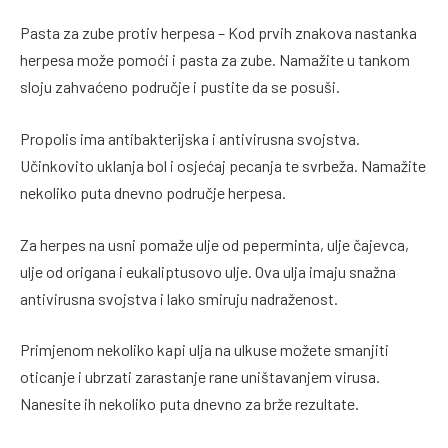
Pasta za zube protiv herpesa – Kod prvih znakova nastanka
herpesa može pomoći i pasta za zube. Namažite u tankom
sloju zahvaćeno područje i pustite da se posuši.
Propolis ima antibakterijska i antivirusna svojstva.
Učinkovito uklanja bol i osjećaj pecanja te svrbeža. Namažite
nekoliko puta dnevno područje herpesa.
Za herpes na usni pomaže ulje od peperminta, ulje čajevca,
ulje od origana i eukaliptusovo ulje. Ova ulja imaju snažna
antivirusna svojstva i lako smiruju nadraženost.
Primjenom nekoliko kapi ulja na ulkuse možete smanjiti
oticanje i ubrzati zarastanje rane uništavanjem virusa.
Nanesite ih nekoliko puta dnevno za brže rezultate.