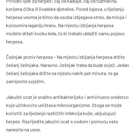
Prirodni lijek za herpes: čaj od kadulje, čaj od ružmarina,
korijena čička ili livadske djeteline. Pored čajeva, u liječenju
herpesa veoma je bitno da osoba izbjegava stres, da miruje i
konzumira laganiju hranu. Na mjestu izbijanja herpesa
možete držati kocku leda, to bi trebalo ublažiti samu pojavu
herpesa.
Češnjak protiv herpesa – Na mjestu izbijanja herpesa držite
češanj češnjaka. Naravno, češnjak treba da bude svjež. Jedan
češanj češnjaka držite na mjestu nekih pet minuta, te ga
zamijenite svježim.
Jabučni ocat je snažno antibakterijsko i antivirusno sredstvo
koje učinkovito uništava mikroorganizme. Stoga se može
koristiti za liječenje različitih infekcija kože, uključujući
herpes. Razrijedite jabučni ocat s vodom i pomoću vate
nanesite na usne.