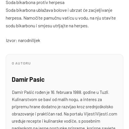
Soda bikarbona protiv herpesa
Soda bikarbona ublažava bolove i ubrzat će zacjeljivanje
herpesa. Namočite pamučnu vaticu u vodu, na nju stavite
sodu bikarbonu i smjesu utrljajte na herpes.
Izvor: narodnilijek
O AUTORU
Damir Pasic
Damir Pašić rođen je 16. februara 1988. godine u Tuzli.
Kulinarstvom se bavi od malih nogu, a interes za
pripremu hrane dodatno je razvijao kroz srednjoškolsko
obrazovanje i praktičan rad. Na portalu VijestiVijesti.com
uređuje recepte i kulinarske vodiče, s posebnim
naglaskom na jasne postupke pripreme, korisne savjete