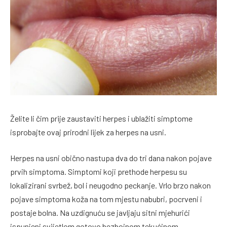
Želite li čim prije zaustaviti herpes i ublažiti simptome
isprobajte ovaj prirodni lijek za herpes na usni.
Herpes na usni obično nastupa dva do tri dana nakon pojave
prvih simptoma. Simptomi koji prethode herpesu su
lokalizirani svrbež, bol i neugodno peckanje. Vrlo brzo nakon
pojave simptoma koža na tom mjestu nabubri, pocrveni i
postaje bolna. Na uzdignuću se javljaju sitni mjehurići
ispunjeni svijetlom gotovo bezbojnom tekućinom.