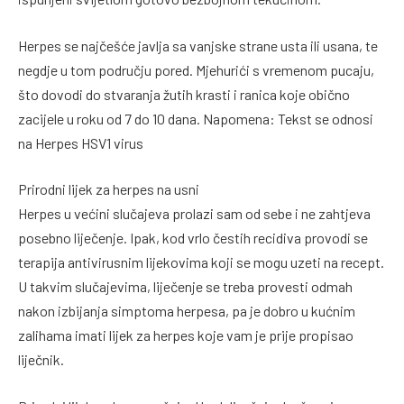
Herpes se najčešće javlja sa vanjske strane usta ili usana, te
negdje u tom području pored. Mjehurići s vremenom pucaju,
što dovodi do stvaranja žutih krasti i ranica koje obično
zacijele u roku od 7 do 10 dana. Napomena: Tekst se odnosi
na Herpes HSV1 virus
Prirodni lijek za herpes na usni
Herpes u većini slučajeva prolazi sam od sebe i ne zahtjeva
posebno liječenje. Ipak, kod vrlo čestih recidiva provodi se
terapija antivirusnim lijekovima koji se mogu uzeti na recept.
U takvim slučajevima, liječenje se treba provesti odmah
nakon izbijanja simptoma herpesa, pa je dobro u kućnim
zalihama imati lijek za herpes koje vam je prije propisao
liječnik.