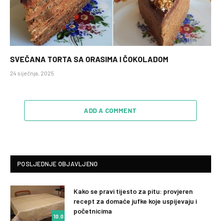
SVEČANA TORTA SA ORASIMA I ČOKOLADOM
24 siječnja, 2025
ADD A COMMENT
POSLJEDNJE OBJAVLJENO
Kako se pravi tijesto za pitu: provjeren
recept za domaće jufke koje uspijevaju i
početnicima
10.0