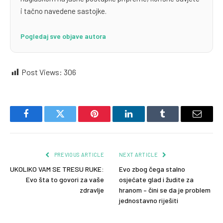
i tačno navedene sastojke.
Pogledaj sve objave autora
Post Views:
306
Facebook
Twitter
Pinterest
LinkedIn
Tumblr
Email
PREVIOUS ARTICLE
NEXT ARTICLE
UKOLIKO VAM SE TRESU RUKE:
Evo zbog čega stalno
Evo šta to govori za vaše
osjećate glad i žudite za
zdravlje
hranom – čini se da je problem
jednostavno riješiti