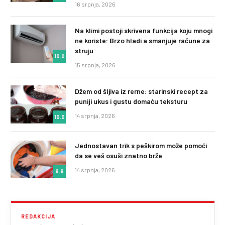
16 srpnja, 2026
Na klimi postoji skrivena funkcija koju mnogi
ne koriste: Brzo hladi a smanjuje račune za
struju
10.0
15 srpnja, 2026
Džem od šljiva iz rerne: starinski recept za
puniji ukus i gustu domaću teksturu
14 srpnja, 2026
10.0
Jednostavan trik s peškirom može pomoći
da se veš osuši znatno brže
14 srpnja, 2026
9.9
REDAKCIJA