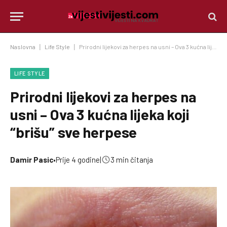
Naslovna
|
Life Style
|
Prirodni lijekovi za herpes na usni – Ova 3 kućna lijeka koji “brišu” sve herpese
LIFE STYLE
Prirodni lijekovi za herpes na
usni – Ova 3 kućna lijeka koji
“brišu” sve herpese
Damir Pasic
•
Prije 4 godine
|
3 min čitanja