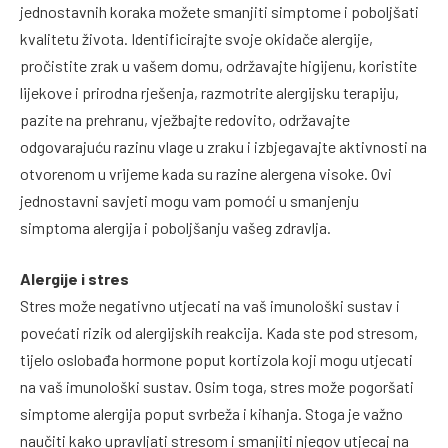
jednostavnih koraka možete smanjiti simptome i poboljšati
kvalitetu života. Identificirajte svoje okidače alergije,
pročistite zrak u vašem domu, održavajte higijenu, koristite
lijekove i prirodna rješenja, razmotrite alergijsku terapiju,
pazite na prehranu, vježbajte redovito, održavajte
odgovarajuću razinu vlage u zraku i izbjegavajte aktivnosti na
otvorenom u vrijeme kada su razine alergena visoke. Ovi
jednostavni savjeti mogu vam pomoći u smanjenju
simptoma alergija i poboljšanju vašeg zdravlja.
Alergije i stres
Stres može negativno utjecati na vaš imunološki sustav i
povećati rizik od alergijskih reakcija. Kada ste pod stresom,
tijelo oslobađa hormone poput kortizola koji mogu utjecati
na vaš imunološki sustav. Osim toga, stres može pogoršati
simptome alergija poput svrbeža i kihanja. Stoga je važno
naučiti kako upravljati stresom i smanjiti njegov utjecaj na