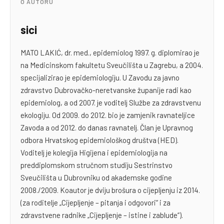
O AUTORU
sici
MATO LAKIĆ, dr. med., epidemiolog 1997. g. diplomirao je
na Medicinskom fakultetu Sveučilišta u Zagrebu, a 2004.
specijalizirao je epidemiologiju. U Zavodu za javno
zdravstvo Dubrovačko-neretvanske županije radi kao
epidemiolog, a od 2007. je voditelj Službe za zdravstvenu
ekologiju. Od 2009. do 2012. bio je zamjenik ravnateljice
Zavoda a od 2012. do danas ravnatelj. Član je Upravnog
odbora Hrvatskog epidemiološkog društva (HED).
Voditelj je kolegija Higijena i epidemiologija na
preddiplomskom stručnom studiju Sestrinstvo
Sveučilišta u Dubrovniku od akademske godine
2008./2009. Koautor je dviju brošura o cijepljenju iz 2014.
(za roditelje „Cijepljenje – pitanja i odgovori“ i za
zdravstvene radnike „Cijepljenje – istine i zablude“).