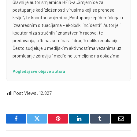
Glavni je autor smjernica HED-a „Smjernice za
postupanje kod izloženosti virusima koji se prenose
krvlju“, te koautor smjernica „Postupanje epidemiologa u
izvanrednim situacijama – ekološki incidenti“. Autor je i
koautor niza stručnih i znanstvenih radova, te
predavanja, tribina, seminara i drugih oblika edukacije.
Često sudjeluje u medijskim aktivnostima vezanima uz
promicanje zdravlja i medicine temeljene na dokazima
Pogledaj sve objave autora
Post Views:
12.827
Facebook
Twitter
Pinterest
LinkedIn
Tumblr
Email