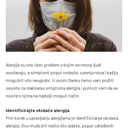
Alergije su vrlo čest problem s kojim se mnogi ljudi
suočavaju, a simptomi poput svrbeža, curenja nosa i kašlja
mogu biti vrlo neugodni. U ovom članku ćemo vam pružiti
savjete za olakšanje simptoma alergija i pomoći vam da se
nosite s njima na najbolji mogući način.
Identificirajte okidače alergija
Prvi korak u upravljanju alergijama je identificiranje okidača
alergija. Ovo može biti nešto što jedete, poput određenih