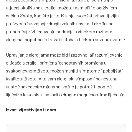
utjecaj okoliša na alergije, možete razmisliti o održivijem
načinu života, kao što je korištenje ekološki prihvatljivijih
proizvoda i usvajanje drugih zelenih navika. Također se
preporučuje izbjegavanje područja s visokom razinom
alergena, poput polja trava ili stabala tijekom sezone cvatnje.
Upravljanje alergijama može biti izazovno, ali razumijevanje
okidača alergija i primjena jednostavnih promjena u
svakodnevnom životu može smanjiti simptome i poboljšati
kvalitetu života. Ako vam alergijski simptomi ne nestanu
unatoč navedenim mjerama, važno je potražiti pomoć
liječnika kako biste saznali o drugim mogućnostima liječenja.
Izvor: vijestivijesti.com