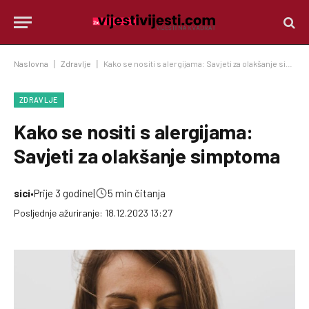
Naslovna
|
Zdravlje
|
Kako se nositi s alergijama: Savjeti za olakšanje simptoma
ZDRAVLJE
Kako se nositi s alergijama:
Savjeti za olakšanje simptoma
sici
•
Prije 3 godine
|
5 min čitanja
Posljednje ažuriranje: 18.12.2023 13:27