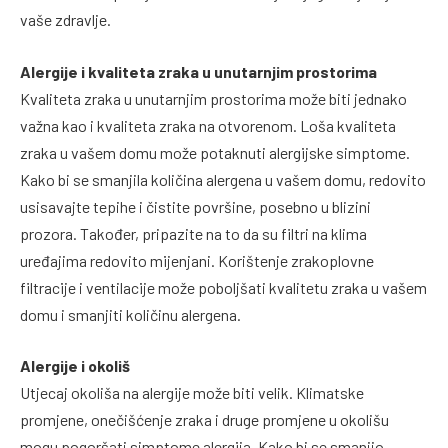
vaše zdravlje.
Alergije i kvaliteta zraka u unutarnjim prostorima
Kvaliteta zraka u unutarnjim prostorima može biti jednako
važna kao i kvaliteta zraka na otvorenom. Loša kvaliteta
zraka u vašem domu može potaknuti alergijske simptome.
Kako bi se smanjila količina alergena u vašem domu, redovito
usisavajte tepihe i čistite površine, posebno u blizini
prozora. Također, pripazite na to da su filtri na klima
uređajima redovito mijenjani. Korištenje zrakoplovne
filtracije i ventilacije može poboljšati kvalitetu zraka u vašem
domu i smanjiti količinu alergena.
Alergije i okoliš
Utjecaj okoliša na alergije može biti velik. Klimatske
promjene, onečišćenje zraka i druge promjene u okolišu
mogu pogoršati simptome alergija. Kako bi se smanjio