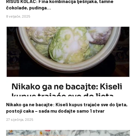
RISUS KOLAČ: Fina kombinacija lješnjaka, tamne
čokolade, pudinga…
8 veljače, 2025
Nikako ga ne bacajte: Kiseli kupus trajaće sve do ljeta,
postoji caka – sada mu dodajte samo 1 stvar
27 siječnja, 2025