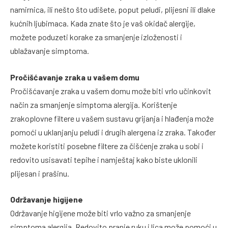
namirnica, ili nešto što udišete, poput peludi, plijesni ili dlake
kućnih ljubimaca. Kada znate što je vaš okidač alergije,
možete poduzeti korake za smanjenje izloženosti i
ublažavanje simptoma.
Pročišćavanje zraka u vašem domu
Pročišćavanje zraka u vašem domu može biti vrlo učinkovit
način za smanjenje simptoma alergija. Korištenje
zrakoplovne filtere u vašem sustavu grijanja i hlađenja može
pomoći u uklanjanju peludi i drugih alergena iz zraka. Također
možete koristiti posebne filtere za čišćenje zraka u sobi i
redovito usisavati tepihe i namještaj kako biste uklonili
plijesan i prašinu.
Održavanje higijene
Održavanje higijene može biti vrlo važno za smanjenje
simptoma alergija. Redovito pranje ruku i lica može pomoći u