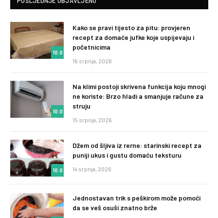
POSLJEDNJE OBJAVLJENO
Kako se pravi tijesto za pitu: provjeren
recept za domaće jufke koje uspijevaju i
početnicima
10.0
16 srpnja, 2026
Na klimi postoji skrivena funkcija koju mnogi
ne koriste: Brzo hladi a smanjuje račune za
struju
10.0
15 srpnja, 2026
Džem od šljiva iz rerne: starinski recept za
puniji ukus i gustu domaću teksturu
14 srpnja, 2026
10.0
Jednostavan trik s peškirom može pomoći
da se veš osuši znatno brže