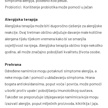
simptoma alergija, posebno kod peludi.
Probiotici: Korištenje probiotika može pomoći u jačan
Alergijska terapija
Alergijska terapija može biti dugoročno rješenje za alergijske
reakcije. Ovaj tretman obično uključuje davanje male količine
alergena tijelu tijekom vremena kako bi se smanjila
osjetljivost na njega. Alergijska terapija obično traje nekoliko
godina, ali može značajno poboljšati kvalitetu života osobe.
Prehrana
Određene namirnice mogu potaknuti simptome alergija, a
neke mogu čak i pomoći u ublažavanju simptoma. Hrana
bogata antioksidansima, poput voća i povrća, može pomoći
u borbi protiv upale i poboljšanju imunološkog sustava.
Također se preporučuje izbjegavanje namirnica koje mogu
izazvati alergije, poput mliječnih proizvoda, kikirikija i jaja.