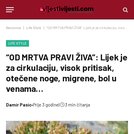
Naslovna
|
Life Style
|
“OD MRTVA PRAVI ŽIVA”: Lijek je za cirkulaciju, visok pritisak, otečene noge, migrene, bol u venama…
LIFE STYLE
“OD MRTVA PRAVI ŽIVA”: Lijek je
za cirkulaciju, visok pritisak,
otečene noge, migrene, bol u
venama…
Damir Pasic
•
Prije 3 godine
|
3 min čitanja