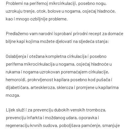
Problemi na perifernoj mikrcirkulaciji, posebno nogu,
uzrokuju trenje, otok, bolove u nogama, osjećaj hladnoće,
kao i mnogo ozbiljnije probleme.
Predlažemo vam narodni isprobani prirodni recept za domaće
biljne kapi kojima možete djelovati na sljedeća stanja:
Oslabljenja i otežana kompletna cirkulacija i posebno
periferna mikrocirkulacija u nogama, osjećaj hladnoće u
rukama i nogama uzrokovan poremaćajem cirkulacije,
hemoroidi, prokrvljenost kapilara posebno kod pušača i
dijabetičara, arteskleroza, skleroza i promjene u kapilarima
mozga.
Lijek služi i za prevenciju dubokih venskih tromboza,
prevenciju infarkta i moždanog udara, oporavka i
regeneraciju krvnih sudova, poboljšava pamćenje, smanjuje