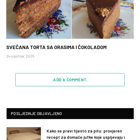
SVEČANA TORTA SA ORASIMA I ČOKOLADOM
24 siječnja, 2025
ADD A COMMENT
POSLJEDNJE OBJAVLJENO
Kako se pravi tijesto za pitu: provjeren
recept za domaće jufke koje uspijevaju i