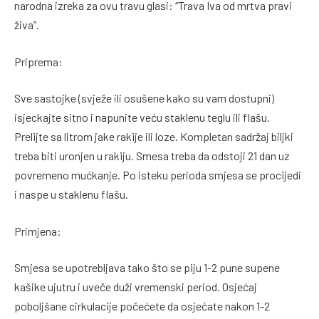
narodna izreka za ovu travu glasi: “Trava Iva od mrtva pravi
živa”.
Priprema:
Sve sastojke (svježe ili osušene kako su vam dostupni)
isjeckajte sitno i napunite veću staklenu teglu ili flašu.
Prelijte sa litrom jake rakije ili loze. Kompletan sadržaj biljki
treba biti uronjen u rakiju. Smesa treba da odstoji 21 dan uz
povremeno mućkanje. Po isteku perioda smjesa se procijedi
i naspe u staklenu flašu.
Primjena:
Smjesa se upotrebljava tako što se piju 1-2 pune supene
kašike ujutru i uveče duži vremenski period. Osjećaj
poboljšane cirkulacije počećete da osjećate nakon 1-2