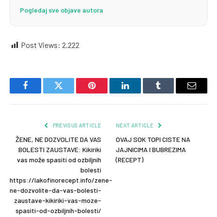
Pogledaj sve objave autora
Post Views:
2.222
Facebook
Twitter
Pinterest
LinkedIn
Tumblr
Email
PREVIOUS ARTICLE
NEXT ARTICLE
ŽENE, NE DOZVOLITE DA VAS
OVAJ SOK TOPI CISTE NA
BOLESTI ZAUSTAVE: Kikiriki
JAJNICIMA I BUBREZIMA
vas može spasiti od ozbiljnih
(RECEPT)
bolesti
https://lakofinorecept.info/zene-
ne-dozvolite-da-vas-bolesti-
zaustave-kikiriki-vas-moze-
spasiti-od-ozbiljnih-bolesti/