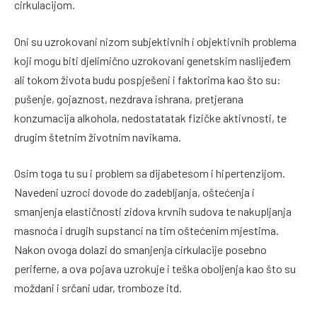
cirkulacijom.
Oni su uzrokovani nizom subjektivnih i objektivnih problema
koji mogu biti djelimično uzrokovani genetskim naslijeđem
ali tokom života budu pospješeni i faktorima kao što su:
pušenje, gojaznost, nezdrava ishrana, pretjerana
konzumacija alkohola, nedostatatak fizičke aktivnosti, te
drugim štetnim životnim navikama.
Osim toga tu su i problem sa dijabetesom i hipertenzijom.
Navedeni uzroci dovode do zadebljanja, oštećenja i
smanjenja elastičnosti zidova krvnih sudova te nakupljanja
masnoća i drugih supstanci na tim oštećenim mjestima.
Nakon ovoga dolazi do smanjenja cirkulacije posebno
periferne, a ova pojava uzrokuje i teška oboljenja kao što su
moždani i srčani udar, tromboze itd.