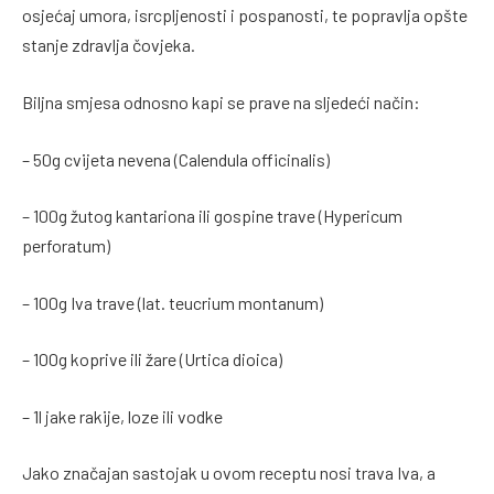
osjećaj umora, isrcpljenosti i pospanosti, te popravlja opšte
stanje zdravlja čovjeka.
Biljna smjesa odnosno kapi se prave na sljedeći način:
– 50g cvijeta nevena (Calendula officinalis)
– 100g žutog kantariona ili gospine trave (Hypericum
perforatum)
– 100g Iva trave (lat. teucrium montanum)
– 100g koprive ili žare (Urtica dioica)
– 1l jake rakije, loze ili vodke
Jako značajan sastojak u ovom receptu nosi trava Iva, a