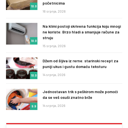
početnicima
10.0
16 srpnja, 2026
Na klimi postoji skrivena funkcija koju mnogi
ne koriste: Brzo hladi a smanjuje račune za
struju
10.0
15 srpnja, 2026
Džem od šljiva iz rerne: starinski recept za
puniji ukus i gustu domaću teksturu
14 srpnja, 2026
10.0
Jednostavan trik s peškirom može pomoći
da se veš osuši znatno brže
14 srpnja, 2026
9.9