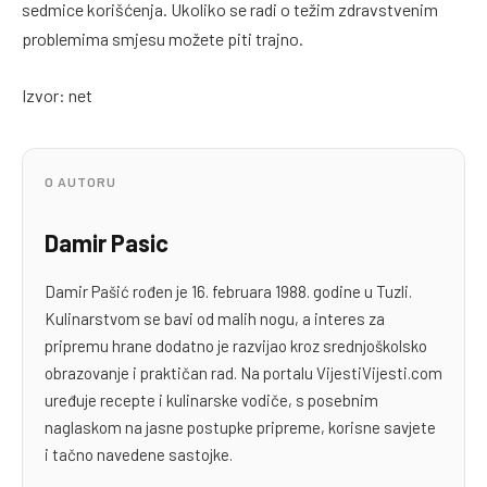
sedmice korišćenja. Ukoliko se radi o težim zdravstvenim
problemima smjesu možete piti trajno.
Izvor: net
O AUTORU
Damir Pasic
Damir Pašić rođen je 16. februara 1988. godine u Tuzli.
Kulinarstvom se bavi od malih nogu, a interes za
pripremu hrane dodatno je razvijao kroz srednjoškolsko
obrazovanje i praktičan rad. Na portalu VijestiVijesti.com
uređuje recepte i kulinarske vodiče, s posebnim
naglaskom na jasne postupke pripreme, korisne savjete
i tačno navedene sastojke.