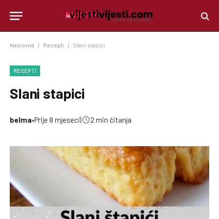
Naslovna
|
Recepti
|
Slani stapici
RECEPTI
Slani stapici
belma
•
Prije 8 mjeseci
|
2 min čitanja