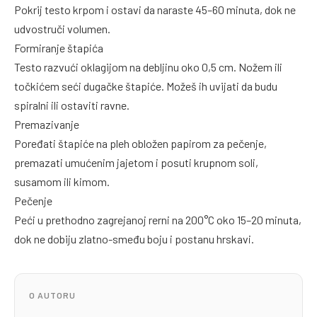
Pokrij testo krpom i ostavi da naraste 45–60 minuta, dok ne
udvostruči volumen.
Formiranje štapića
Testo razvući oklagijom na debljinu oko 0,5 cm. Nožem ili
točkićem seći dugačke štapiće. Možeš ih uvijati da budu
spiralni ili ostaviti ravne.
Premazivanje
Poređati štapiće na pleh obložen papirom za pečenje,
premazati umućenim jajetom i posuti krupnom soli,
susamom ili kimom.
Pečenje
Peći u prethodno zagrejanoj rerni na 200°C oko 15–20 minuta,
dok ne dobiju zlatno-smeđu boju i postanu hrskavi.
O AUTORU