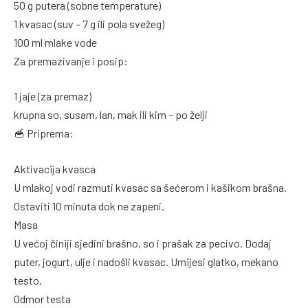
50 g putera (sobne temperature)
1 kvasac (suv – 7 g ili pola svežeg)
100 ml mlake vode
Za premazivanje i posip:
1 jaje (za premaz)
krupna so, susam, lan, mak ili kim – po želji
🥣 Priprema:
Aktivacija kvasca
U mlakoj vodi razmuti kvasac sa šećerom i kašikom brašna.
Ostaviti 10 minuta dok ne zapeni.
Masa
U većoj činiji sjedini brašno, so i prašak za pecivo. Dodaj
puter, jogurt, ulje i nadošli kvasac. Umijesi glatko, mekano
testo.
Odmor testa