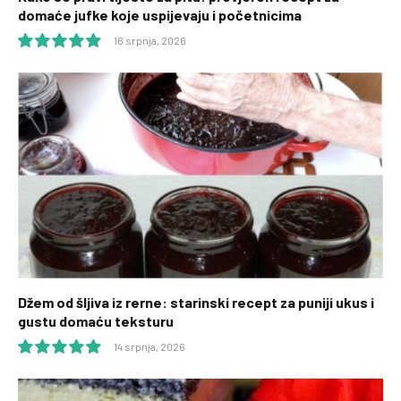
domaće jufke koje uspijevaju i početnicima
16 srpnja, 2026
10.0
Džem od šljiva iz rerne: starinski recept za puniji ukus i
gustu domaću teksturu
14 srpnja, 2026
10.0