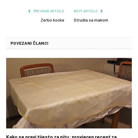
PREVIOUS ARTICLE
NEXT ARTICLE
Zerbo kocke
Strudla sa makom
POVEZANI ČLANCI
Kako se pravi tijesto za pitu: provjeren recept za