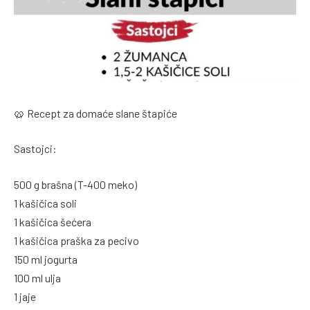
🥨 Recept za domaće slane štapiće
Sastojci:
500 g brašna (T-400 meko)
1 kašičica soli
1 kašičica šećera
1 kašičica praška za pecivo
150 ml jogurta
100 ml ulja
1 jaje