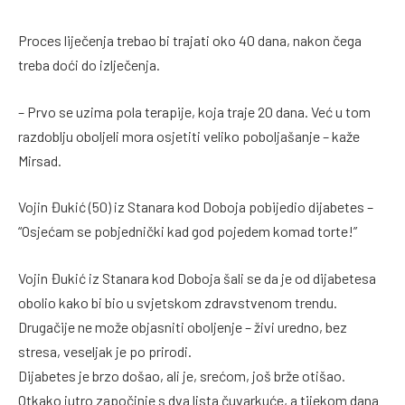
Proces liječenja trebao bi trajati oko 40 dana, nakon čega
treba doći do izlječenja.
– Prvo se uzima pola terapije, koja traje 20 dana. Već u tom
razdoblju oboljeli mora osjetiti veliko poboljašanje – kaže
Mirsad.
Vojin Đukić (50) iz Stanara kod Doboja pobijedio dijabetes –
“Osjećam se pobjednički kad god pojedem komad torte!”
Vojin Đukić iz Stanara kod Doboja šali se da je od dijabetesa
obolio kako bi bio u svjetskom zdravstvenom trendu.
Drugačije ne može objasniti oboljenje – živi uredno, bez
stresa, veseljak je po prirodi.
Dijabetes je brzo došao, ali je, srećom, još brže otišao.
Otkako jutro započinje s dva lista čuvarkuće, a tijekom dana