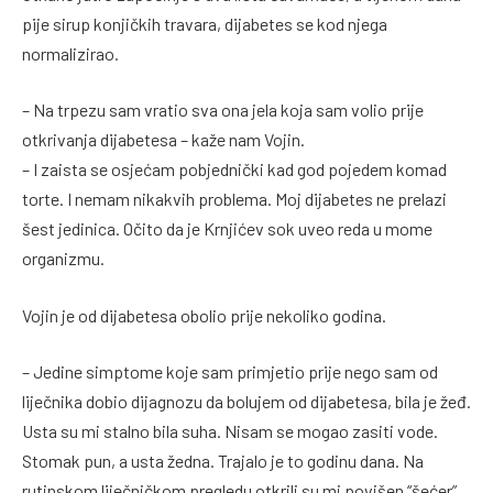
pije sirup konjičkih travara, dijabetes se kod njega
normalizirao.
– Na trpezu sam vratio sva ona jela koja sam volio prije
otkrivanja dijabetesa – kaže nam Vojin.
– I zaista se osjećam pobjednički kad god pojedem komad
torte. I nemam nikakvih problema. Moj dijabetes ne prelazi
šest jedinica. Očito da je Krnjićev sok uveo reda u mome
organizmu.
Vojin je od dijabetesa obolio prije nekoliko godina.
– Jedine simptome koje sam primjetio prije nego sam od
liječnika dobio dijagnozu da bolujem od dijabetesa, bila je žeđ.
Usta su mi stalno bila suha. Nisam se mogao zasiti vode.
Stomak pun, a usta žedna. Trajalo je to godinu dana. Na
rutinskom liječničkom pregledu otkrili su mi povišen “šećer”.