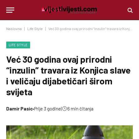
Naslovna
|
Life Style
|
Već 30 godina ovaj prirodni “inzulin” travara iz Konjica slave i veličaju dijabetičari širom svijeta
LIFE STYLE
Već 30 godina ovaj prirodni
“inzulin” travara iz Konjica slave
i veličaju dijabetičari širom
svijeta
Damir Pasic
•
Prije 3 godine
|
6 min čitanja