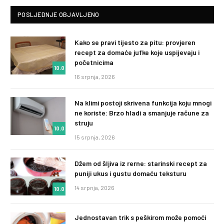
POSLJEDNJE OBJAVLJENO
Kako se pravi tijesto za pitu: provjeren
recept za domaće jufke koje uspijevaju i
početnicima
10.0
16 srpnja, 2026
Na klimi postoji skrivena funkcija koju mnogi
ne koriste: Brzo hladi a smanjuje račune za
struju
10.0
15 srpnja, 2026
Džem od šljiva iz rerne: starinski recept za
puniji ukus i gustu domaću teksturu
14 srpnja, 2026
10.0
Jednostavan trik s peškirom može pomoći