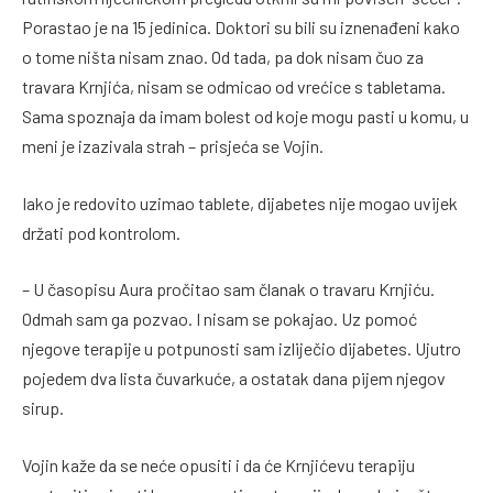
Porastao je na 15 jedinica. Doktori su bili su iznenađeni kako
o tome ništa nisam znao. Od tada, pa dok nisam čuo za
travara Krnjića, nisam se odmicao od vrećice s tabletama.
Sama spoznaja da imam bolest od koje mogu pasti u komu, u
meni je izazivala strah – prisjeća se Vojin.
Iako je redovito uzimao tablete, dijabetes nije mogao uvijek
držati pod kontrolom.
– U časopisu Aura pročitao sam članak o travaru Krnjiću.
Odmah sam ga pozvao. I nisam se pokajao. Uz pomoć
njegove terapije u potpunosti sam izliječio dijabetes. Ujutro
pojedem dva lista čuvarkuće, a ostatak dana pijem njegov
sirup.
Vojin kaže da se neće opusiti i da će Krnjićevu terapiju