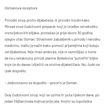
Osmanova receptura
Prirodni sirup protiv dijabetesa, ili prirodni inzulin kako
Mirsad zove čudotvorni preparat, koji je izrađen od nekoliko
vrsta ljekovitih biljaka, pronašao je prije skoro 30 godina
njegov otac Osman. Strastveni zaljubljenik u prirodu i narodnu
medicinu, tražio je način kako pomoći prijateljima koji boluju
od dijabetesa. Nije imao ambicije, nije ni razmišljao o tome
da će u netaknutoj prirodi planine Bjelašnice “potrefiti” biljke
koje će do danas izliječiti na stotine dijabetičara. No, čudo se
ipak dogodilo.
– Jednostavno se dogodilo – govorio je Osman.
Ovaj čudotvorni sirup, koji se uzima tri puta tijekom dana, po
jedan fildžan (mala šoljica) prije jela, Krnjići su ispočetka