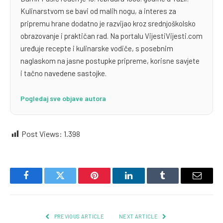
Kulinarstvom se bavi od malih nogu, a interes za
pripremu hrane dodatno je razvijao kroz srednjoškolsko
obrazovanje i praktičan rad. Na portalu VijestiVijesti.com
uređuje recepte i kulinarske vodiče, s posebnim
naglaskom na jasne postupke pripreme, korisne savjete
i tačno navedene sastojke.
Pogledaj sve objave autora
Post Views:
1.398
Facebook
Twitter
Pinterest
LinkedIn
Tumblr
Email
PREVIOUS ARTICLE
NEXT ARTICLE