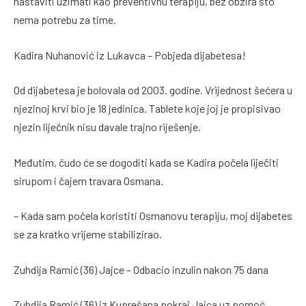
nastaviti uzimati kao preventivnu terapiju, bez obzira što
nema potrebu za time.
Kadira Nuhanović iz Lukavca – Pobjeda dijabetesa!
Od dijabetesa je bolovala od 2003. godine. Vrijednost šećera u
njezinoj krvi bio je 18 jedinica. Tablete koje joj je propisivao
njezin liječnik nisu davale trajno riješenje.
Međutim, čudo će se dogoditi kada se Kadira počela liječiti
sirupom i čajem travara Osmana.
– Kada sam počela koristiti Osmanovu terapiju, moj dijabetes
se za kratko vrijeme stabilizirao.
Zuhdija Ramić (36) Jajce – Odbacio inzulin nakon 75 dana
Zuhdija Ramić (36) iz Kuprešana pokraj Jajca uz pomoć