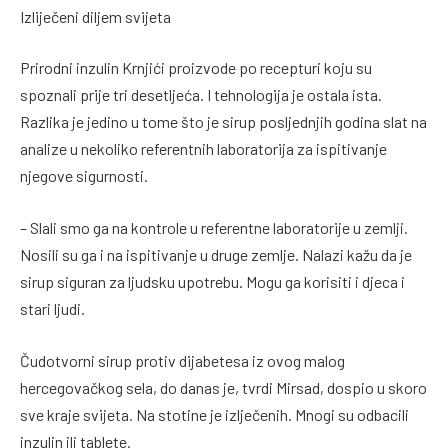
Izliječeni diljem svijeta
Prirodni inzulin Krnjići proizvode po recepturi koju su
spoznali prije tri desetljeća. I tehnologija je ostala ista.
Razlika je jedino u tome što je sirup posljednjih godina slat na
analize u nekoliko referentnih laboratorija za ispitivanje
njegove sigurnosti.
– Slali smo ga na kontrole u referentne laboratorije u zemlji.
Nosili su ga i na ispitivanje u druge zemlje. Nalazi kažu da je
sirup siguran za ljudsku upotrebu. Mogu ga korisiti i djeca i
stari ljudi.
Čudotvorni sirup protiv dijabetesa iz ovog malog
hercegovačkog sela, do danas je, tvrdi Mirsad, dospio u skoro
sve kraje svijeta. Na stotine je izlječenih. Mnogi su odbacili
inzulin ili tablete.