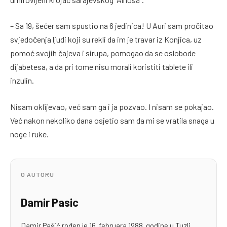
– Sa 19, šećer sam spustio na 6 jedinica! U Auri sam pročitao
svjedočenja ljudi koji su rekli da im je travar iz Konjica, uz
pomoć svojih čajeva i sirupa, pomogao da se oslobode
dijabetesa, a da pri tome nisu morali koristiti tablete ili
inzulin.
Nisam oklijevao, već sam ga i ja pozvao. I nisam se pokajao.
Već nakon nekoliko dana osjetio sam da mi se vratila snaga u
noge i ruke.
O AUTORU
Damir Pasic
Damir Pašić rođen je 16. februara 1988. godine u Tuzli.