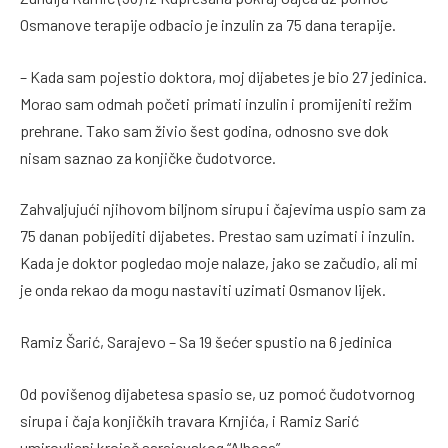
Osmanove terapije odbacio je inzulin za 75 dana terapije.
– Kada sam pojestio doktora, moj dijabetes je bio 27 jedinica.
Morao sam odmah početi primati inzulin i promijeniti režim
prehrane. Tako sam živio šest godina, odnosno sve dok
nisam saznao za konjičke čudotvorce.
Zahvaljujući njihovom biljnom sirupu i čajevima uspio sam za
75 danan pobijediti dijabetes. Prestao sam uzimati i inzulin.
Kada je doktor pogledao moje nalaze, jako se začudio, ali mi
je onda rekao da mogu nastaviti uzimati Osmanov lijek.
Ramiz Šarić, Sarajevo – Sa 19 šećer spustio na 6 jedinica
Od povišenog dijabetesa spasio se, uz pomoć čudotvornog
sirupa i čaja konjičkih travara Krnjića, i Ramiz Sarić
umirovljeni krojač sarajevskog “Alhosa”.