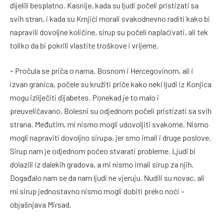
dijelili besplatno. Kasnije, kada su ljudi počeli pristizati sa
svih stran, i kada su Krnjići morali svakodnevno raditi kako bi
napravili dovoljne količine, sirup su počeli naplaćivati, ali tek
toliko da bi pokrili vlastite troškove i vrijeme.
– Pročula se priča o nama. Bosnom i Hercegovinom, ali i
izvan granica, počele su kružiti priče kako neki ljudi iz Konjica
mogu izliječiti dijabetes. Ponekad je to malo i
preuveličavano. Bolesni su odjednom počeli pristizati sa svih
strana. Međutim, mi nismo mogli udovoljiti svakome. Nismo
mogli napraviti dovoljno sirupa, jer smo imali i druge poslove.
Sirup nam je odjednom počeo stvarati probleme. Ljudi bi
dolazili iz dalekih gradova, a mi nismo imali sirup za njih.
Događalo nam se da nam ljudi ne vjeruju. Nudili su novac, ali
mi sirup jednostavno nismo mogli dobiti preko noći –
objašnjava Mirsad.