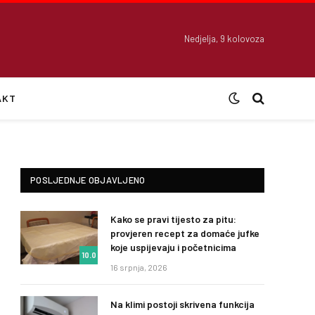
Nedjelja, 9 kolovoza
AKT
POSLJEDNJE OBJAVLJENO
Kako se pravi tijesto za pitu:
provjeren recept za domaće jufke
koje uspijevaju i početnicima
10.0
16 srpnja, 2026
Na klimi postoji skrivena funkcija