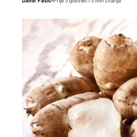
Damir Pasic
•
Prije 3 godine
|
3 min čitanja