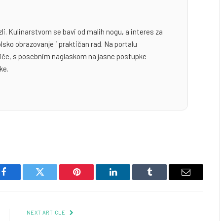
zli. Kulinarstvom se bavi od malih nogu, a interes za
lsko obrazovanje i praktičan rad. Na portalu
odiče, s posebnim naglaskom na jasne postupke
ke.
Facebook
Twitter
Pinterest
LinkedIn
Tumblr
Email
NEXT ARTICLE