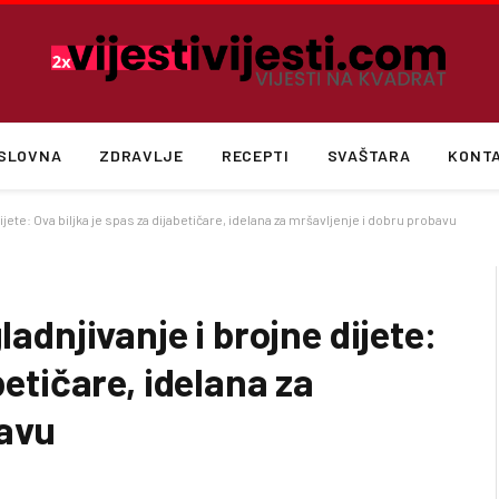
SLOVNA
ZDRAVLJE
RECEPTI
SVAŠTARA
KONT
dijete: Ova biljka je spas za dijabetičare, idelana za mršavljenje i dobru probavu
ladnjivanje i brojne dijete:
betičare, idelana za
bavu