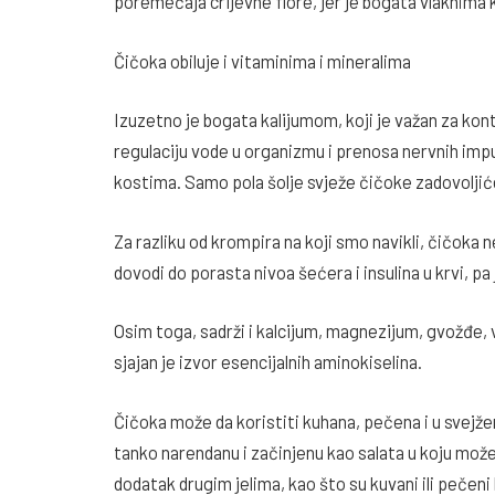
poremećaja crijevne flore, jer je bogata vlaknima k
Čičoka obiluje i vitaminima i mineralima
Izuzetno je bogata kalijumom, koji je važan za kontr
regulaciju vode u organizmu i prenosa nervnih impu
kostima. Samo pola šolje svježe čičoke zadovolji
Za razliku od krompira na koji smo navikli, čičoka n
dovodi do porasta nivoa šećera i insulina u krvi, pa
Osim toga, sadrži i kalcijum, magnezijum, gvožđe, v
sjajan je izvor esencijalnih aminokiselina.
Čičoka može da koristiti kuhana, pečena i u svejžem 
tanko narendanu i začinjenu kao salata u koju može
dodatak drugim jelima, kao što su kuvani ili pečeni