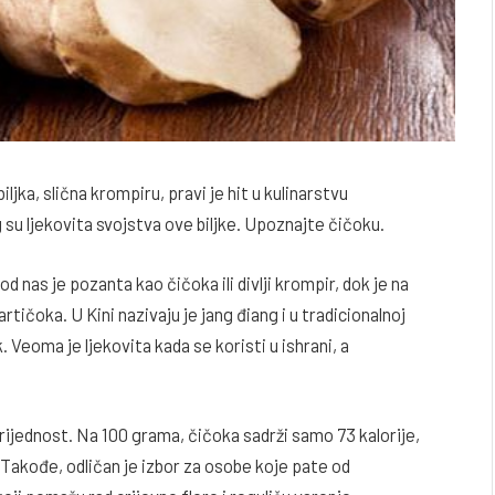
ljka, slična krompiru, pravi je hit u kulinarstvu
g su ljekovita svojstva ove biljke. Upoznajte čičoku.
d nas je pozanta kao čičoka ili divlji krompir, dok je na
čoka. U Kini nazivaju je jang điang i u tradicionalnoj
ek. Veoma je ljekovita kada se koristi u ishrani, a
ijednost. Na 100 grama, čičoka sadrži samo 73 kalorije,
. Takođe, odličan je izbor za osobe koje pate od