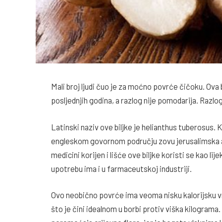
Mali broj ljudi čuo je za moćno povrće čičoku. Ova bi
posljednjih godina, a razlog nije pomodarija. Razlo
Latinski naziv ove biljke je helianthus tuberosus. Ko
engleskom govornom području zovu jerusalimska arti
medicini korijen i lišće ove biljke koristi se kao lij
upotrebu ima i u farmaceutskoj industriji.
Ovo neobično povrće ima veoma nisku kalorijsku vr
što je čini idealnom u borbi protiv viška kilograma