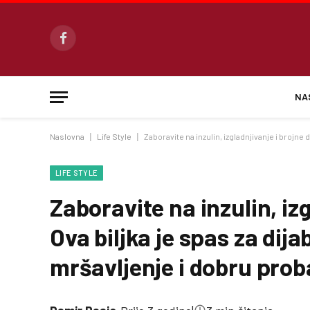
Facebook
NA
Naslovna
|
Life Style
|
Zaboravite na inzulin, izgladnjivanje i brojne 
LIFE STYLE
Zaboravite na inzulin, izg
Ova biljka je spas za dija
mršavljenje i dobru pro