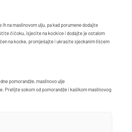
te ih na maslinovom ulju, pa kad porumene dodajte
tite čičoku, isjecite na kockice i dodajte je ostalom
čen na kocke, promješajte i ukrasite sjeckanim lišćem
jedne pomorandže, maslinovo ulje
ajte. Prelijte sokom od pomorandže i kašikom maslinovog