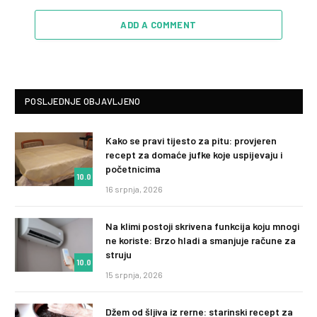
ADD A COMMENT
POSLJEDNJE OBJAVLJENO
Kako se pravi tijesto za pitu: provjeren
recept za domaće jufke koje uspijevaju i
početnicima
10.0
16 srpnja, 2026
Na klimi postoji skrivena funkcija koju mnogi
ne koriste: Brzo hladi a smanjuje račune za
struju
10.0
15 srpnja, 2026
Džem od šljiva iz rerne: starinski recept za