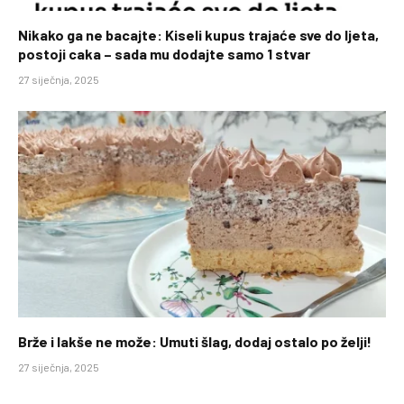
Nikako ga ne bacajte: Kiseli kupus trajaće sve do ljeta,
postoji caka – sada mu dodajte samo 1 stvar
27 siječnja, 2025
Brže i lakše ne može: Umuti šlag, dodaj ostalo po želji!
27 siječnja, 2025