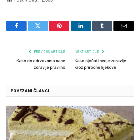
Facebook
Twitter
Pinterest
LinkedIn
Tumblr
Email
PREVIOUS ARTICLE
NEXT ARTICLE
Kako da odrzavamo nase
Kako ojačati svoje zdravlje
zdravlje pravilno
kroz prirodne lijekove
POVEZANI ČLANCI