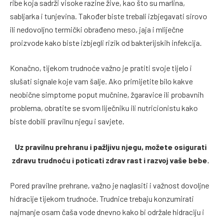
ribe koja sadrži visoke razine žive, kao što su marlina,
sabljarka i tunjevina. Također biste trebali izbjegavati sirovo
ili nedovoljno termički obrađeno meso, jaja i mliječne
proizvode kako biste izbjegli rizik od bakterijskih infekcija.
Konačno, tijekom trudnoće važno je pratiti svoje tijelo i
slušati signale koje vam šalje. Ako primijetite bilo kakve
neobične simptome poput mučnine, žgaravice ili probavnih
problema, obratite se svom liječniku ili nutricionistu kako
biste dobili pravilnu njegu i savjete.
Uz pravilnu prehranu i pažljivu njegu, možete osigurati
zdravu trudnoću i poticati zdrav rast i razvoj vaše bebe.
Pored pravilne prehrane, važno je naglasiti i važnost dovoljne
hidracije tijekom trudnoće. Trudnice trebaju konzumirati
najmanje osam čaša vode dnevno kako bi održale hidraciju i