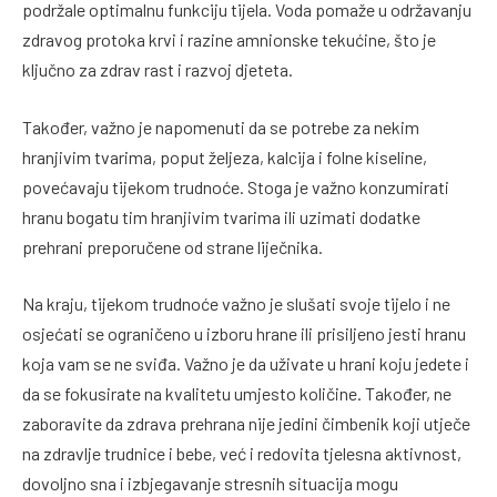
podržale optimalnu funkciju tijela. Voda pomaže u održavanju
zdravog protoka krvi i razine amnionske tekućine, što je
ključno za zdrav rast i razvoj djeteta.
Također, važno je napomenuti da se potrebe za nekim
hranjivim tvarima, poput željeza, kalcija i folne kiseline,
povećavaju tijekom trudnoće. Stoga je važno konzumirati
hranu bogatu tim hranjivim tvarima ili uzimati dodatke
prehrani preporučene od strane liječnika.
Na kraju, tijekom trudnoće važno je slušati svoje tijelo i ne
osjećati se ograničeno u izboru hrane ili prisiljeno jesti hranu
koja vam se ne sviđa. Važno je da uživate u hrani koju jedete i
da se fokusirate na kvalitetu umjesto količine. Također, ne
zaboravite da zdrava prehrana nije jedini čimbenik koji utječe
na zdravlje trudnice i bebe, već i redovita tjelesna aktivnost,
dovoljno sna i izbjegavanje stresnih situacija mogu