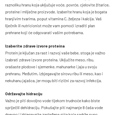
raznoliku hranu koja uključuje voće, povrće, cjelovite žitarice,
proteine i mliječne proizvode. Izaberite hranu koja je bogata
hranjivim tvarima, poput vitamina C, željeza i kalcija. Vaš
liječnik ili nutricionist može vam pomoći izraditi plan
prehrane koji će odgovarati vašim potrebama.
Izaberite zdrave izvore proteina
Protein je ključan za rast i razvoj vaše bebe, stoga je važno
izabrati zdrave izvore proteina. Uključite meso, ribu,
orašaste plodove i sjemenke, mahunarke i jaja u svoju
prehranu. Međutim, izbjegavajte sirovu ribu ili meso, kao i
nekuhanu jajašca, jer mogu biti rizični za razvoj infekcija.
Održavajte hidraciju
Važno je piti dovoljno vode tijekom trudnoće kako biste
spriječili dehidraciju. Pokušajte piti najmanje 8 čaša vode
dnevno i izbjegavajte zaslađena pića koja sadrže puno