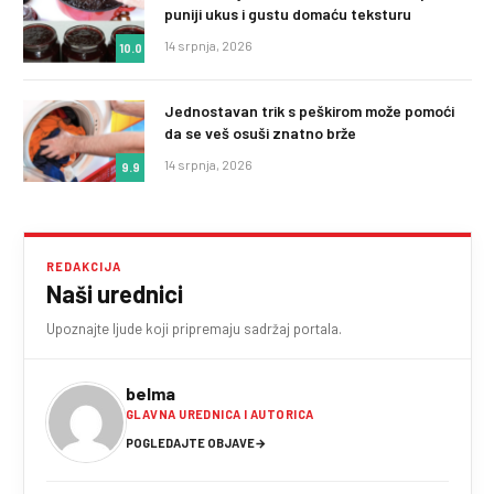
puniji ukus i gustu domaću teksturu
14 srpnja, 2026
10.0
Jednostavan trik s peškirom može pomoći
da se veš osuši znatno brže
14 srpnja, 2026
9.9
REDAKCIJA
Naši urednici
Upoznajte ljude koji pripremaju sadržaj portala.
belma
GLAVNA UREDNICA I AUTORICA
POGLEDAJTE OBJAVE
→