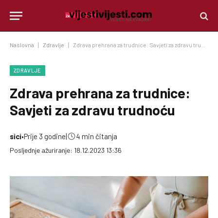
Naslovna
|
Zdravlje
|
Zdrava prehrana za trudnice: Savjeti za zdravu trudnoću
ZDRAVLJE
Zdrava prehrana za trudnice:
Savjeti za zdravu trudnoću
sici
•
Prije 3 godine
|
4 min čitanja
Posljednje ažuriranje: 18.12.2023 13:36