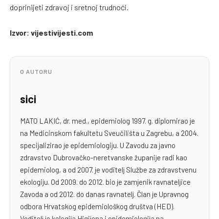
doprinijeti zdravoj i sretnoj trudnoći.
Izvor: vijestivijesti.com
O AUTORU
sici
MATO LAKIĆ, dr. med., epidemiolog 1997. g. diplomirao je
na Medicinskom fakultetu Sveučilišta u Zagrebu, a 2004.
specijalizirao je epidemiologiju. U Zavodu za javno
zdravstvo Dubrovačko-neretvanske županije radi kao
epidemiolog, a od 2007. je voditelj Službe za zdravstvenu
ekologiju. Od 2009. do 2012. bio je zamjenik ravnateljice
Zavoda a od 2012. do danas ravnatelj. Član je Upravnog
odbora Hrvatskog epidemiološkog društva (HED).
Voditelj je kolegija Higijena i epidemiologija na