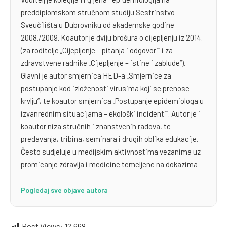
preddiplomskom stručnom studiju Sestrinstvo
Sveučilišta u Dubrovniku od akademske godine
2008./2009. Koautor je dviju brošura o cijepljenju iz 2014.
(za roditelje „Cijepljenje – pitanja i odgovori“ i za
zdravstvene radnike „Cijepljenje – istine i zablude“).
Glavni je autor smjernica HED-a „Smjernice za
postupanje kod izloženosti virusima koji se prenose
krvlju“, te koautor smjernica „Postupanje epidemiologa u
izvanrednim situacijama – ekološki incidenti“. Autor je i
koautor niza stručnih i znanstvenih radova, te
predavanja, tribina, seminara i drugih oblika edukacije.
Često sudjeluje u medijskim aktivnostima vezanima uz
promicanje zdravlja i medicine temeljene na dokazima
Pogledaj sve objave autora
Post Views:
12.668