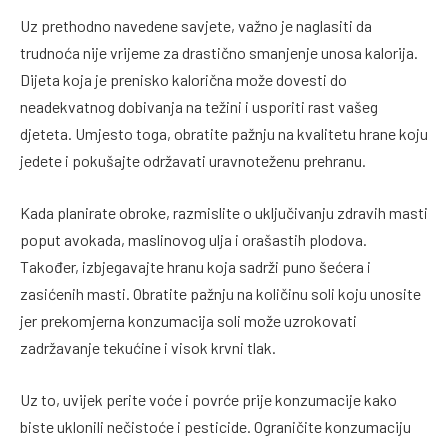
Uz prethodno navedene savjete, važno je naglasiti da
trudnoća nije vrijeme za drastično smanjenje unosa kalorija.
Dijeta koja je prenisko kalorična može dovesti do
neadekvatnog dobivanja na težini i usporiti rast vašeg
djeteta. Umjesto toga, obratite pažnju na kvalitetu hrane koju
jedete i pokušajte održavati uravnoteženu prehranu.
Kada planirate obroke, razmislite o uključivanju zdravih masti
poput avokada, maslinovog ulja i orašastih plodova.
Također, izbjegavajte hranu koja sadrži puno šećera i
zasićenih masti. Obratite pažnju na količinu soli koju unosite
jer prekomjerna konzumacija soli može uzrokovati
zadržavanje tekućine i visok krvni tlak.
Uz to, uvijek perite voće i povrće prije konzumacije kako
biste uklonili nečistoće i pesticide. Ograničite konzumaciju