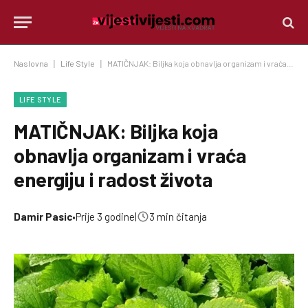
Naslovna
|
Life Style
|
MATIČNJAK: Biljka koja obnavlja organizam i vraća energiju i radost života
LIFE STYLE
MATIČNJAK: Biljka koja
obnavlja organizam i vraća
energiju i radost života
Damir Pasic
•
Prije 3 godine
|
3 min čitanja