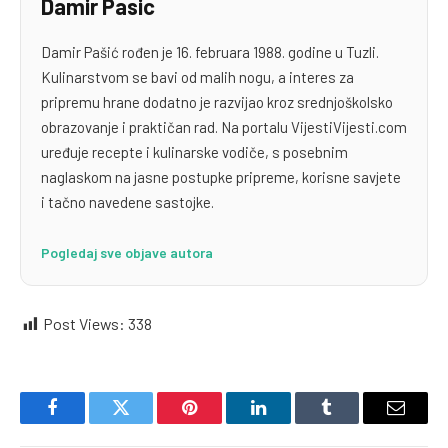
Damir Pasic
Damir Pašić rođen je 16. februara 1988. godine u Tuzli.
Kulinarstvom se bavi od malih nogu, a interes za
pripremu hrane dodatno je razvijao kroz srednjoškolsko
obrazovanje i praktičan rad. Na portalu VijestiVijesti.com
uređuje recepte i kulinarske vodiče, s posebnim
naglaskom na jasne postupke pripreme, korisne savjete
i tačno navedene sastojke.
Pogledaj sve objave autora
Post Views:
338
Facebook
Twitter
Pinterest
LinkedIn
Tumblr
Email