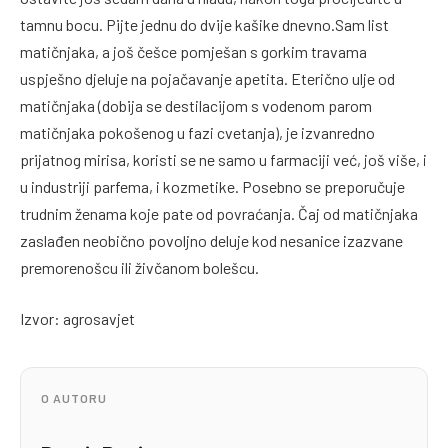
tamnu bocu. Pijte jednu do dvije kašike dnevno.Sam list
matičnjaka, a još češce pomješan s gorkim travama
uspješno djeluje na pojačavanje apetita. Eterično ulje od
matičnjaka (dobija se destilacijom s vodenom parom
matičnjaka pokošenog u fazi cvetanja), je izvanredno
prijatnog mirisa, koristi se ne samo u farmaciji već, još više, i
u industriji parfema, i kozmetike. Posebno se preporučuje
trudnim ženama koje pate od povraćanja. Čaj od matičnjaka
zaslađen neobično povoljno deluje kod nesanice izazvane
premorenošcu ili živčanom bolešcu.
Izvor: agrosavjet
O AUTORU