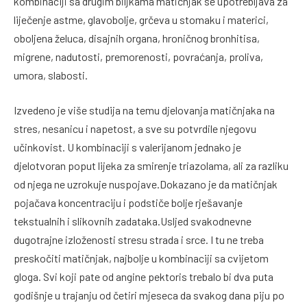
kombinaciji sa drugim biljkama matičnjak se upotrebljava za
liječenje astme, glavobolje, grčeva u stomaku i materici,
oboljena želuca, disajnih organa, hroničnog bronhitisa,
migrene, nadutosti, premorenosti, povraćanja, proliva,
umora, slabosti.
Izvedeno je više studija na temu djelovanja matičnjaka na
stres, nesanicu i napetost, a sve su potvrdile njegovu
učinkovist. U kombinaciji s valerijanom jednako je
djelotvoran poput lijeka za smirenje triazolama, ali za razliku
od njega ne uzrokuje nuspojave.Dokazano je da matičnjak
pojačava koncentraciju i podstiče bolje rješavanje
tekstualnih i slikovnih zadataka.Usljed svakodnevne
dugotrajne izloženosti stresu strada i srce. I tu ne treba
preskočiti matičnjak, najbolje u kombinaciji sa cvijetom
gloga. Svi koji pate od angine pektoris trebalo bi dva puta
godišnje u trajanju od četiri mjeseca da svakog dana piju po