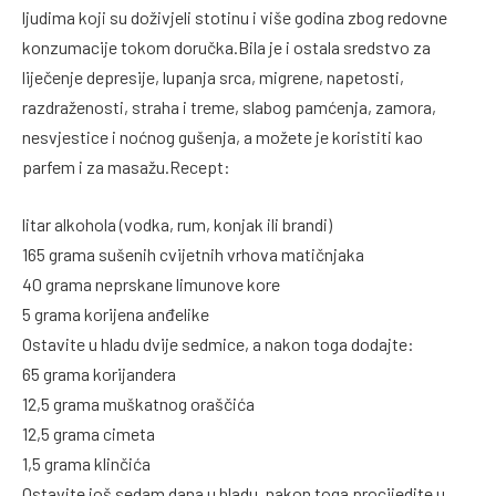
ljudima koji su doživjeli stotinu i više godina zbog redovne
konzumacije tokom doručka.Bila je i ostala sredstvo za
liječenje depresije, lupanja srca, migrene, napetosti,
razdraženosti, straha i treme, slabog pamćenja, zamora,
nesvjestice i noćnog gušenja, a možete je koristiti kao
parfem i za masažu.Recept:
litar alkohola (vodka, rum, konjak ili brandi)
165 grama sušenih cvijetnih vrhova matičnjaka
40 grama neprskane limunove kore
5 grama korijena anđelike
Ostavite u hladu dvije sedmice, a nakon toga dodajte:
65 grama korijandera
12,5 grama muškatnog oraščića
12,5 grama cimeta
1,5 grama klinčića
Ostavite još sedam dana u hladu, nakon toga procijedite u