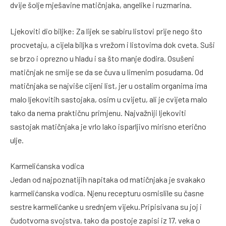
dvije šolje mješavine matičnjaka, angelike i ruzmarina.
Ljekoviti dio biljke: Za lijek se sabiru listovi prije nego što
procvetaju, a cijela biljka s vrežom i listovima dok cveta. Suši
se brzo i oprezno u hladu i sa što manje dodira. Osušeni
matičnjak ne smije se da se čuva u limenim posudama. Od
matičnjaka se najviše cijeni list, jer u ostalim organima ima
malo ljekovitih sastojaka, osim u cvijetu, ali je cvijeta malo
tako da nema praktičnu primjenu. Najvažniji ljekoviti
sastojak matičnjaka je vrlo lako isparljivo mirisno eterično
ulje.
Karmelićanska vodica
Jedan od najpoznatijih napitaka od matičnjaka je svakako
karmelićanska vodica. Njenu recepturu osmislile su časne
sestre karmelićanke u srednjem vijeku.Pripisivana su joj i
čudotvorna svojstva, tako da postoje zapisi iz 17. veka o