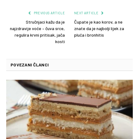
PREVIOUS ARTICLE
NEXT ARTICLE
Stručnjaci kažu da je
Čupate je kao korov, a ne
najzdravije voće – čuva srce,
znate da je najbolji lijek za
regulira krvni pritisak, jača
pluća i bronhitis
kosti
POVEZANI ČLANCI