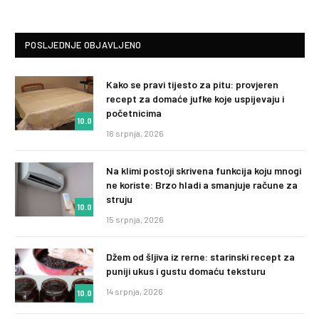
POSLJEDNJE OBJAVLJENO
Kako se pravi tijesto za pitu: provjeren
recept za domaće jufke koje uspijevaju i
početnicima
10.0
16 srpnja, 2026
Na klimi postoji skrivena funkcija koju mnogi
ne koriste: Brzo hladi a smanjuje račune za
struju
10.0
15 srpnja, 2026
Džem od šljiva iz rerne: starinski recept za
puniji ukus i gustu domaću teksturu
14 srpnja, 2026
10.0