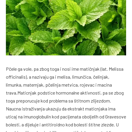
Pčele ga vole, pa zbog toga i nosi ime matičnjak (lat. Melissa
officinalis), a nazivaju ga i melisa, limunčica, čelinjak,
limunka, maternjak, pčelinja metvica, rojevac i macina
trava.Maticnjak podstice hormonalne aktivnosti, pa se zbog
toga preporucuje kod problema sa štitnom zlijezdom.
Naucna istraživanja ukazuju da ekstrakt maticnjaka ima
uticaj na imunoglobulin kod pacijenata oboljelih od Gravesove
bolesti, a dijeluje i antitiroidno kod bolesti štitne zlezde. U